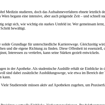
rl Medizin studieren, doch das Aufnahmeverfahren ebnete letztlich d
in Wien begann eine intensive, aber auch prägende Zeit – und schnell st
tig zeigt sich, wie wichtig ein starkes Umfeld ist. Wer gemeinsam lern
chritt bewältigt.
ne solide Grundlage für unterschiedliche Karrierewege. Gleichzeitig wi
hen und die eigene Richtung zu finden. Diese Offenheit ist essenziell, d
nnt, Interessen zu vertiefen, kann seine Stärken gezielt entwickeln.
n in der Apotheke. Als studentische Aushilfe erhält sie Einblicke in
ll sind dabei zusätzliche Ausbildungswege, wie etwa im Bereich der 
en kann.
t. Viele Studierende müssen aktiv auf Apotheken zugehen, um Praxiserf