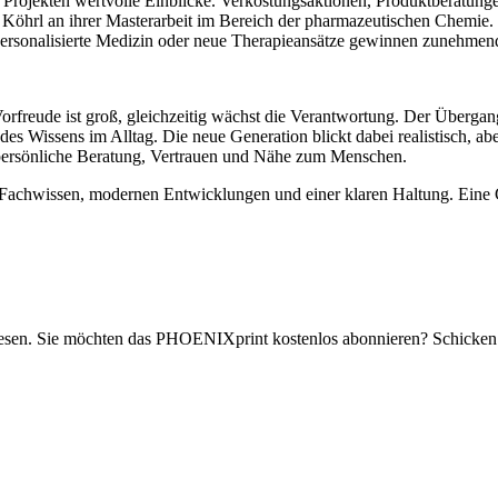
rojekten wertvolle Einblicke. Verkostungsaktionen, Produktberatungen
sa Köhrl an ihrer Masterarbeit im Bereich der pharmazeutischen Chemi
e personalisierte Medizin oder neue Therapieansätze gewinnen zunehme
 Vorfreude ist groß, gleichzeitig wächst die Verantwortung. Der Überg
s Wissens im Alltag. Die neue Generation blickt dabei realistisch, ab
 persönliche Beratung, Vertrauen und Nähe zum Menschen.
m Fachwissen, modernen Entwicklungen und einer klaren Haltung. Eine 
en. Sie möchten das PHOENIXprint kostenlos abonnieren? Schicken 