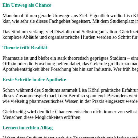
Ein Umweg als Chance
Manchmal führen gerade Umwege ans Ziel. Eigentlich wollte Lisa Köh
klar, wie sehr sie dieses Fachgebiet begeistert. Mit dem Studienplatz 
Das Studium verlangt viel Disziplin und Selbstorganisation. Gleichzei
komplexe Abläufe und organisatorische Hürden werden so Schritt für S
Theorie trifft Realität
Pharmazie ist und bleibt ein stark theoretisch geprägtes Studium – ei
Offizin oder die Forschung helfen dabei, das Gelernte greifbar zu mac
Apothekentätigkeit über Forschung bis hin zur Industrie. Wer früh begi
Erste Schritte in der Apotheke
Schon während des Studiums sammelt Lisa Köhrl praktische Erfahrunge
dieses Zusammenspiel macht den Beruf so spannend. Besonders wertvo
wie vielseitig pharmazeutisches Wissen in der Praxis eingesetzt werd
Gleichzeitig wird deutlich: Chancen entstehen nicht immer von selbs
Menschen diese Möglichkeiten eröffnen.
Lernen im echten Alltag