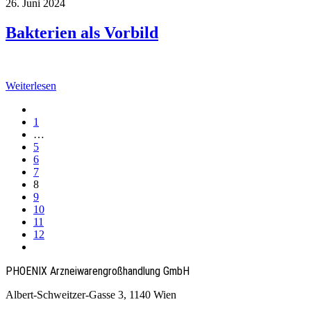
26. Juni 2024
Bakterien als Vorbild
Weiterlesen
1
…
5
6
7
8
9
10
11
12
PHOENIX Arzneiwaren­großhandlung GmbH
Albert-Schweitzer-Gasse 3, 1140 Wien