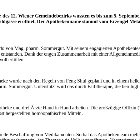
r des 12. Wiener Gemeindebezirks wussten es bis zum 5. Septembe
dgasse eröffnet. Der Apothekenname stammt vom Erzengel Metatr
do von Mag. pharm. Sommergut. Mit seinem engagierten Apothekenteam s
m entstanden. Dank der engen Zusammenarbeit mit einer Allgemeinmedizi
oll erfüllen.
eke wurde nach den Regeln von Feng Shui geplant und in einem helle
m. Sommergut. Unterstützt wird das durch Farbtherapie, die beruhigt 
heke und drei Ärzte Hand in Hand arbeiten. Die großzügige Offizin (10
bst hergestellten homöopathischen Mitteln.
nelle Beschaffung von Medikamenten. So hat das Apothekenteam mehr Zei