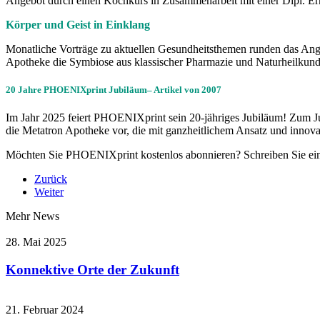
Angebot durch einen Kochkurs in Zusammenarbeit mit einer Dipl. Er
Körper und Geist in Einklang
Monatliche Vorträge zu aktuellen Gesundheitsthemen runden das Ange
Apotheke die Symbiose aus klassischer Pharmazie und Naturheilkund
20 Jahre PHOENIXprint Jubiläum– Artikel von 2007
Im Jahr 2025 feiert PHOENIXprint sein 20-jähriges Jubiläum! Zum J
die Metatron Apotheke vor, die mit ganzheitlichem Ansatz und innov
Möchten Sie PHOENIXprint kostenlos abonnieren? Schreiben Sie ei
Zurück
Weiter
Mehr News
28. Mai 2025
Konnektive Orte der Zukunft
21. Februar 2024