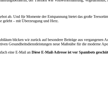
nährungsberaterin, der Themen wie Vollwerternährung, Vegetarismus, 
bot ab. Und für Momente der Entspannung bietet das große Teesortime
e gelebt – mit Überzeugung und Herz.
ubiläum blicken wir zurück auf besondere Beiträge aus vergangenen A
ativen Gesundheitsdienstleistungen neue Maßstäbe für die moderne Apot
nfach eine E-Mail an
Diese E-Mail-Adresse ist vor Spambots geschüt